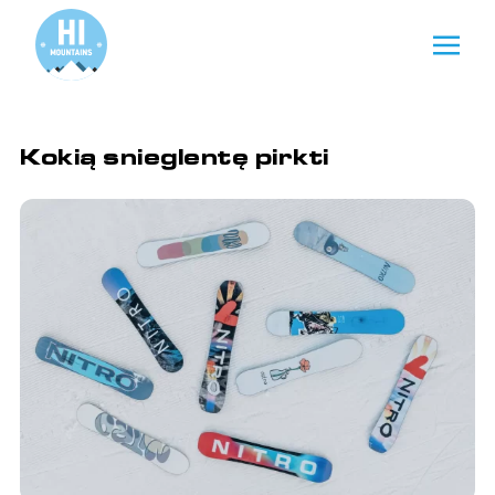
Kokią snieglentę pirkti