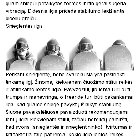
giliam sniegui pritaikytos formos ir itin gerai sugeria
vibraciją. Didesnis ilgis prideda stabilumo leidžiantis
dideliu greičiu.
Snieglentės ilgis
Perkant snieglentę, bene svarbiausia yra pasirinkti
tinkamą ilgį. Žinoma, kiekvienam čiuožimo stiliui reikės
ir atitinkamo lentos ilgio. Pavyzdžiui, jib lenta turi būti
trumpa ir manevringa, o freeride turi būti pakankamai
ilga, kad giliame sniege pavyktų išlaikyti stabilumą.
Šiuose paveikslėliuose pavaizduoti rekomenduojami
lentų ilgiai kiekvienam stiliui, tačiau nereiktų pamiršti,
kad svoris (snieglentės ir snieglentininko), tvirtumas ir
kiti faktoriai taip pat lemia, kokio ilgio lentos reikės.