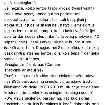
plačios snieglentės.
Jei nežinai, kokio lentos talijos dydžio (waist width)
reikia tavo pėdai, visada galima pasimatuoti
parduotuvėje. Tam reikia užsimauti batą, įlipti į
apkaustus ir juos prisisegti bei įstatyti į jiems skirtus
tarpus lentoje tokiu kampu, kokiu ketini važinėti (jei
apie tai dar nesvarstei, rinkis 15 laipsnių priekyje ir -10
laipsnių gale). Idealiu atveju pirštai ir kulnas turėtų
išsikišti apie 1 cm. Daugiau nei 2 cm reiškia, kad reiktų
pasidairyti platesnės lentos, o jei koja telpa ir dar lieka
vietos, – siauresnės.
Snieglentės išlenkimas (Camber)
Tradicinis ar atbulinis?
Prieš keletą metų šio klausimo niekas neužduodavo,
nes 99% parduodamų snieglenčių turėdavo tradicinį
išlenkimą. Vis dėlto, 2009-2010 m. situacija staiga ėmė
keistis ir atbulai išlenktos snieglentės staiga sudarė
70% visų snieglenčių pardavimų. Tad kuo skiriasi
tradicinis ir atbulinis išlenkimas ir kodėl dabar visi nori