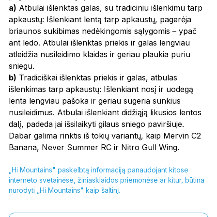
a)
Atbulai išlenktas galas, su tradiciniu išlenkimu tarp
apkaustų: Išlenkiant lentą tarp apkaustų, pagerėja
briaunos sukibimas nedėkingomis sąlygomis – ypač
ant ledo. Atbulai išlenktas priekis ir galas lengviau
atleidžia nusileidimo klaidas ir geriau plaukia puriu
sniegu.
b)
Tradiciškai išlenktas priekis ir galas, atbulas
išlenkimas tarp apkaustų: Išlenkiant nosį ir uodegą
lenta lengviau pašoka ir geriau sugeria sunkius
nusileidimus. Atbulai išlenkiant didžiąją likusios lentos
dalį, padeda jai išsilaikyti gilaus sniego paviršiuje.
Dabar galima rinktis iš tokių variantų, kaip Mervin C2
Banana, Never Summer RC ir Nitro Gull Wing.
„Hi Mountains" paskelbtą informaciją panaudojant kitose
interneto svetainėse, žiniasklaidos priemonėse ar kitur, būtina
nurodyti „Hi Mountains" kaip šaltinį.