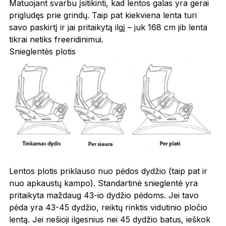
Matuojant svarbu įsitikinti, kad lentos galas yra gerai
prigludęs prie grindų. Taip pat kiekviena lenta turi
savo paskirtį ir jai pritaikytą ilgį – juk 168 cm jib lenta
tikrai netiks freeridinimui.
Snieglentės plotis
Lentos plotis priklauso nuo pėdos dydžio (taip pat ir
nuo apkaustų kampo). Standartinė snieglentė yra
pritaikyta maždaug 43-io dydžio pėdoms. Jei tavo
pėda yra 43-45 dydžio, reiktų rinktis vidutinio pločio
lentą. Jei nešioji ilgesnius nei 45 dydžio batus, ieškok