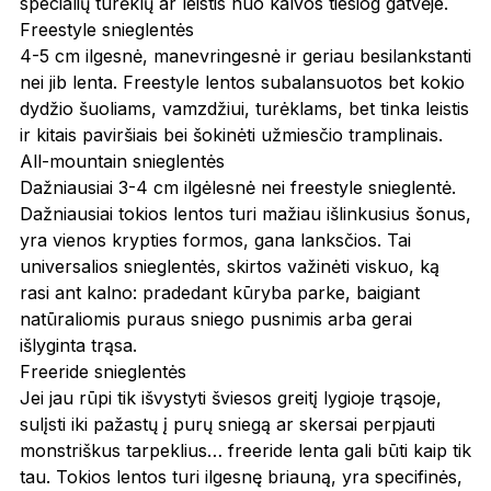
specialių turėklų ar leistis nuo kalvos tiesiog gatvėje.
Freestyle snieglentės
4-5 cm ilgesnė, manevringesnė ir geriau besilankstanti
nei jib lenta. Freestyle lentos subalansuotos bet kokio
dydžio šuoliams, vamzdžiui, turėklams, bet tinka leistis
ir kitais paviršiais bei šokinėti užmiesčio tramplinais.
All-mountain snieglentės
Dažniausiai 3-4 cm ilgėlesnė nei freestyle snieglentė.
Dažniausiai tokios lentos turi mažiau išlinkusius šonus,
yra vienos krypties formos, gana lanksčios. Tai
universalios snieglentės, skirtos važinėti viskuo, ką
rasi ant kalno: pradedant kūryba parke, baigiant
natūraliomis puraus sniego pusnimis arba gerai
išlyginta trąsa.
Freeride snieglentės
Jei jau rūpi tik išvystyti šviesos greitį lygioje trąsoje,
sulįsti iki pažastų į purų sniegą ar skersai perpjauti
monstriškus tarpeklius… freeride lenta gali būti kaip tik
tau. Tokios lentos turi ilgesnę briauną, yra specifinės,