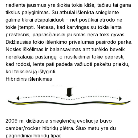
riedlente jausmus yra šiokia tokia klišė, tačiau tai gana
tikslus palyginimas. Su atbulai išlenkta snieglente
galima tikrai atsipalaiduoti – net posūkiai atrodo ne
tokie įtempti. Netiesa, kad karvingas su tokia lenta
prastesnis, paprasčiausiai jausmas nėra toks gyvas.
Didžiausias tokio išlenkimo privalumas pasirodo parke.
Nosies iškėlimas ir balansavimas ant turėklo beveik
nereikalauja pastangų, o nusileidimai tokie paprasti,
kad rodosi, lenta pati padeda važiuoti pakeltu priekiu,
kol teiksiesi ją išlyginti.
Hibridinis išlenkimas
2009 m. didžiausia snieglenčių evoliucija buvo
camber/rocker hibridų plėtra. Šiuo metu yra du
pagrindiniai hibridų tipai: