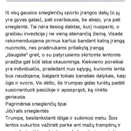
Iš visų gausios snieglenčių sporto įrangos dalių (o jų
yra gyvas galas), pati svarbiausia, be abejo, yra pati
snieglentė. Tai nėra tiesiog daiktas, kurį nusiperki, o
greičiau investicija į ne vieną ateinančią žiemą. Visada
rekomenduojama pirmus kartus bandant kalną įrangą
nuomotis, nes pradinukams pritaikytą įrangą
„išaugsite“ greit, o su patyrusiems skirtomis lentomis
pradžia gali būti labai skausminga. Kiekvieno poreikiai
yra individualūs, pradedant nuo sąlygų, kuriomis lenta
bus naudojama, baigiant tokiais banaliais dalykais, kaip
ūgis ir svoris. Vis dėlto, šis trumpas gidas turėtų padėti
susiorientuoti pasiūloje ir apsispręsti, ką rinktis
geriausia.
Pagrindiniai snieglenčių tipai
Jib/rails snieglentės
Trumpa, besilankstanti išilgai ir sukimosi metu. Šios
lentos sukurtos važinėti parke ant mažų tramplinų ir