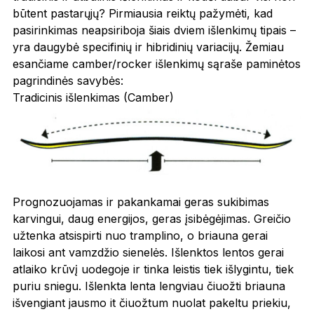
būtent pastarųjų? Pirmiausia reiktų pažymėti, kad
pasirinkimas neapsiriboja šiais dviem išlenkimų tipais –
yra daugybė specifinių ir hibridinių variacijų. Žemiau
esančiame camber/rocker išlenkimų sąraše paminėtos
pagrindinės savybės:
Tradicinis išlenkimas (Camber)
Prognozuojamas ir pakankamai geras sukibimas
karvingui, daug energijos, geras įsibėgėjimas. Greičio
užtenka atsispirti nuo tramplino, o briauna gerai
laikosi ant vamzdžio sienelės. Išlenktos lentos gerai
atlaiko krūvį uodegoje ir tinka leistis tiek išlygintu, tiek
puriu sniegu. Išlenkta lenta lengviau čiuožti briauna
išvengiant jausmo it čiuožtum nuolat pakeltu priekiu,