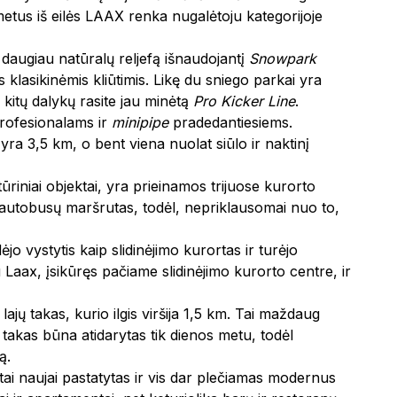
etus iš eilės LAAX renka nugalėtoju kategorijoje
 daugiau natūralų reljefą išnaudojantį
Snowpark
 klasikinėmis kliūtimis. Likę du sniego parkai yra
e kitų dalykų rasite jau minėtą
Pro Kicker Line
.
rofesionalams ir
minipipe
pradedantiesiems.
 yra 3,5 km, o bent viena nuolat siūlo ir naktinį
ūriniai objektai, yra prieinamos trijuose kurorto
s autobusų maršrutas, todėl, nepriklausomai nuo to,
jo vystytis kaip slidinėjimo kurortas ir turėjo
u Laax, įsikūręs pačiame slidinėjimo kurorto centre, ir
ajų takas, kurio ilgis viršija 1,5 km. Tai maždaug
takas būna atidarytas tik dienos metu, todėl
ą.
 tai naujai pastatytas ir vis dar plečiamas modernus