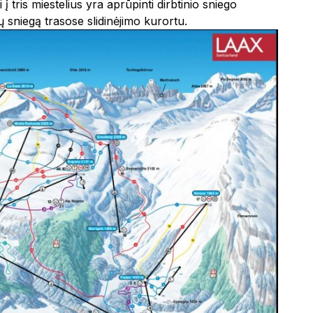
 tris miestelius yra aprūpinti dirbtinio sniego
ų sniegą trasose slidinėjimo kurortu.