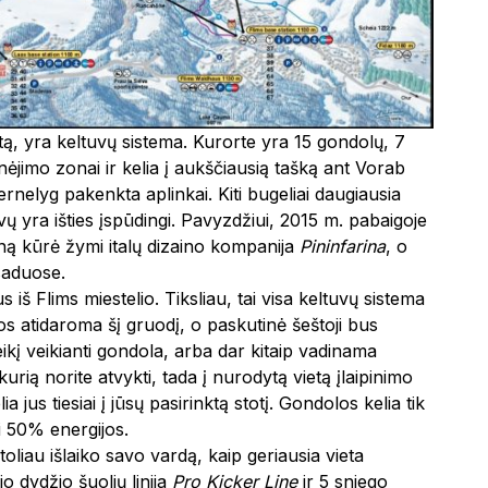
, yra keltuvų sistema. Kurorte yra 15 gondolų, 7
idinėjimo zonai ir kelia į aukščiausią tašką ant Vorab
rnelyg pakenkta aplinkai. Kiti bugeliai daugiausia
vų yra išties įspūdingi. Pavyzdžiui, 2015 m. pabaigoje
iną kūrė žymi italų dizaino kompanija
Pininfarina
, o
saduose.
tus iš Flims miestelio. Tiksliau, tai visa keltuvų sistema
 jos atidaroma šį gruodį, o paskutinė šeštoji bus
ikį veikianti gondola, arba dar kitaip vadinama
kurią norite atvykti, tada į nurodytą vietą įlaipinimo
 jus tiesiai į jūsų pasirinktą stotį. Gondolos kelia tik
i 50% energijos.
toliau išlaiko savo vardą, kaip geriausia vieta
io dydžio šuolių linija
Pro Kicker Line
ir 5 sniego