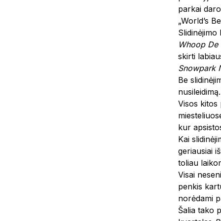
parkai daro
„World’s Be
Slidinėjimo
Whoop De
skirti labia
Snowpark
Be slidinėji
nusileidimą
Visos kitos
miesteliuos
kur apsisto
Kai slidinėj
geriausiai i
toliau laik
Visai neseni
penkis kart
norėdami pa
Šalia tako 