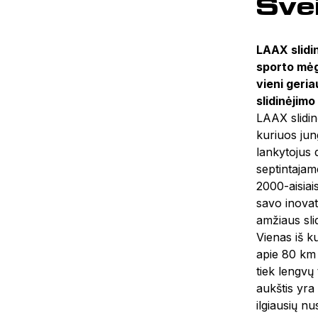
Šve
LAAX slidi
sporto mėg
vieni geria
slidinėjimo
LAAX slidin
kuriuos jun
lankytojus d
septintajam
2000-aisiai
savo inovat
amžiaus sli
Vienas iš k
apie 80 km 
tiek lengvų
aukštis yra
ilgiausių nu