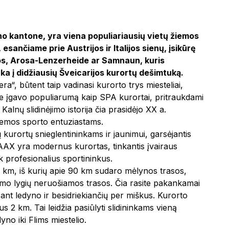
no kantone, yra viena populiariausių vietų žiemos
nčiame prie Austrijos ir Italijos sienų, įsikūrę
avos, Arosa-Lenzerheide ar Samnaun, kuris
nka į didžiausių Šveicarijos kurortų dešimtuką.
“, būtent taip vadinasi kurorto trys miesteliai,
goje įgavo populiarumą kaip SPA kurortai, pritraukdami
Kalnų slidinėjimo istorija čia prasidėjo XX a.
 žiemos sporto entuziastams.
kurortų snieglentininkams ir jaunimui, garsėjantis
LAAX yra modernus kurortas, tinkantis įvairaus
ek profesionalius sportininkus.
4 km, iš kurių apie 90 km sudaro mėlynos trasos,
gumo lygių neruošiamos trasos. Čia rasite pakankamai
ų ant ledyno ir besidriekiančių per miškus. Kurorto
s 2 km. Tai leidžia pasiūlyti slidininkams vieną
yno iki Flims miestelio.