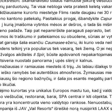
ocksresort
. Skandinaviško stiliaus namuose įsikūrę viešbučia
irių parduotuvių. Tai visai nebloga vieta praleisti keletą vaka
idžiausiame kurorto miestelyje Flims rasite daugiau nei 30 r
o kantono patiekalų. Pasitaikius progai, išbandykite
Capu
s, į kurią įmaišoma vytintos mėsos ar dešros, o tada šis miš
 pieno padaže. Taip pat nepamirškite paragauti paprasto, be
amos iki traškumo ir patiekiamos su obuoliene, sūriais ar vy
pat garsėja šalia esančiu
Caumasee
ežeru, iki kurio veda nei
dens telkinį yra populiarus tiek vasarą, tiek žiemą. O jei nep
pžvalgos aikštelės
Il Spir
, būsite apdovanoti nepakartojamais v
tsiveria nuostabi panorama į upės slėnį ir kalnus.
ažiausias ir ramiausias miestelis iš trijų. Jis labiau išlaikęs 
e ieško ramybės bei autentiškos atmosferos. Žymiausias mies
niausių šio regiono bažnyčių, ir šalia jos esantis megalitų 
likučiai.
ėjimo kurortas yra unikalus Europos mastu tuo, kad jį vald
o viešbučiai, restoranai, barai, SPA centrai ir kiti objektai.
ūra yra koncentruota vieno valdytojo rankose. Nenuostabu, 
mpanija iš JAV „Vail Resorts“ išreiškė norą nusipirkti LAAX sl