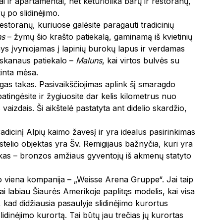
i ir apartamentai, net keturiolika barų ir restoranų,
rų po slidinėjimo.
estoranų, kuriuose galėsite paragauti tradicinių
ns
– žymų šio krašto patiekalą, gaminamą iš kvietinių
inys įvyniojamas į lapinių burokų lapus ir verdamas
t skanaus patiekalo –
Maluns
, kai virtos bulvės su
tinta mėsa.
lgas takas. Pasivaikščiojimas aplink šį smaragdo
atingėsite ir žygiuosite dar kelis kilometrus nuo
aizdais. Ši aikštelė pastatyta ant didelio skardžio,
tradicinį Alpių kaimo žavesį ir yra idealus pasirinkimas
telio objektas yra Šv. Remigijaus bažnyčia, kuri yra
parkas – bronzos amžiaus gyventojų iš akmenų statyto
o viena kompanija – „Weisse Arena Gruppe“. Jai taip
 Tai labiau Šiaurės Amerikoje paplitęs modelis, kai visa
kad didžiausia pasaulyje slidinėjimo kurortus
idinėjimo kurortą. Tai būtų jau trečias jų kurortas