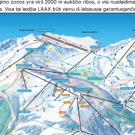
imo zonos yra virš 2000 m aukščio ribos, o visi nusileidimai į
. Visa tai leidžia LAAX būti vienu iš labiausiai garantuojanči