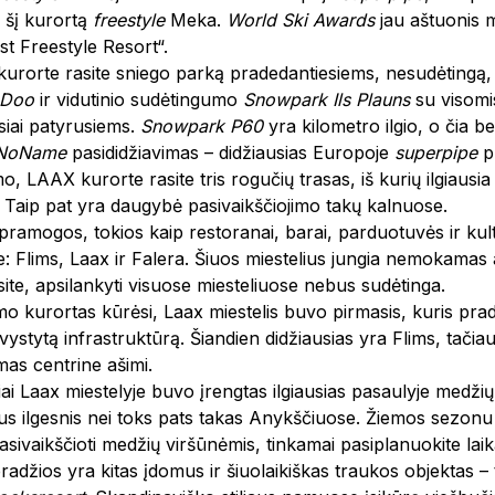
 šį kurortą
freestyle
Meka.
World Ski Awards
jau aštuonis m
st Freestyle Resort“.
 kurorte rasite sniego parką pradedantiesiems, nesudėtingą,
 Doo
ir vidutinio sudėtingumo
Snowpark Ils Plauns
su visomis
usiai patyrusiems.
Snowpark P60
yra kilometro ilgio, o čia b
 NoName
pasididžiavimas – didžiausias Europoje
superpipe
p
mo, LAAX kurorte rasite tris rogučių trasas, iš kurių ilgiausia
. Taip pat yra daugybė pasivaikščiojimo takų kalnuose.
 pramogos, tokios kaip restoranai, barai, parduotuvės ir kult
e: Flims, Laax ir Falera. Šiuos miestelius jungia nemokama
site, apsilankyti visuose miesteliuose nebus sudėtinga.
imo kurortas kūrėsi, Laax miestelis buvo pirmasis, kuris pradė
švystytą infrastruktūrą. Šiandien didžiausias yra Flims, tačia
omas centrine ašimi.
ai Laax miestelyje buvo įrengtas ilgiausias pasaulyje medžių l
us ilgesnis nei toks pats takas Anykščiuose. Žiemos sezonu 
sivaikščioti medžių viršūnėmis, tinkamai pasiplanuokite laik
pradžios yra kitas įdomus ir šiuolaikiškas traukos objektas –