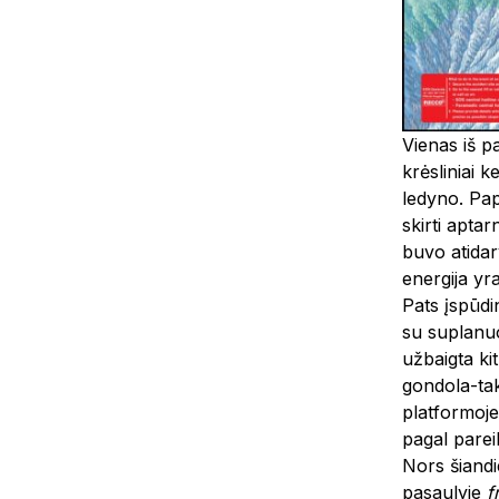
Vienas iš p
krėsliniai k
ledyno. Pap
skirti apta
buvo atidar
energija yr
Pats įspūdi
su suplanuot
užbaigta ki
gondola-taks
platformoje 
pagal parei
Nors šiandie
pasaulyje
f