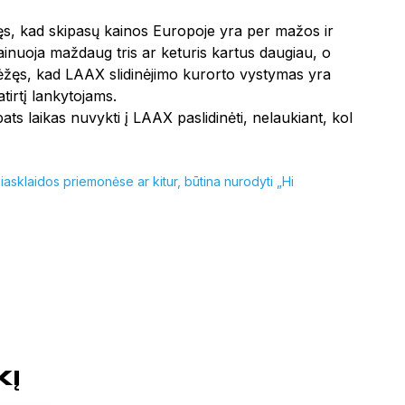
, kad skipasų kainos Europoje yra per mažos ir
 kainuoja maždaug tris ar keturis kartus daugiau, o
brėžęs, kad LAAX slidinėjimo kurorto vystymas yra
tirtį lankytojams.
ats laikas nuvykti į LAAX paslidinėti, nelaukiant, kol
asklaidos priemonėse ar kitur, būtina nurodyti „Hi
KĮ