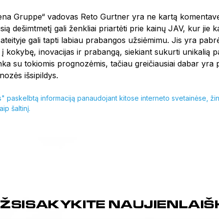
ena Gruppe“ vadovas Reto Gurtner yra ne kartą komentavęs
sią dešimtmetį gali ženkliai priartėti prie kainų JAV, kur jie
s ateityje gali tapti labiau prabangos užsiėmimu. Jis yra pa
į kokybę, inovacijas ir prabangą, siekiant sukurti unikalią pa
inka su tokiomis prognozėmis, tačiau greičiausiai dabar yra p
nozės išsipildys.
" paskelbtą informaciją panaudojant kitose interneto svetainėse, žini
p šaltinį.
ŽSISAKYKITE NAUJIENLAIŠ