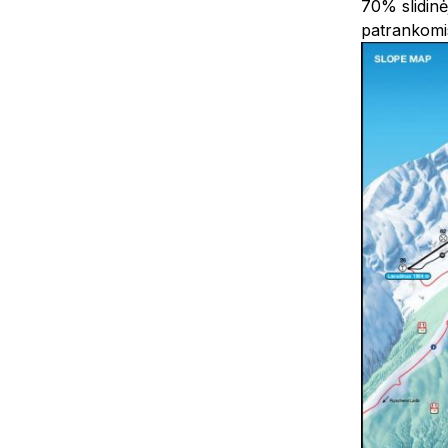
70% slidinėj
patrankomis