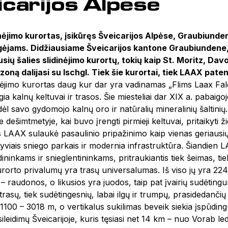
icarijos Alpėse
nėjimo kurortas, įsikūręs Šveicarijos Alpėse, Graubiunde
ėjams. Didžiausiame Šveicarijos kantone Graubiundene, esa
usių šalies slidinėjimo kurortų, tokių kaip St. Moritz, D
 zoną dalijasi su Ischgl. Tiek šie kurortai, tiek LAAX pate
ėjimo kurortas daug kur dar yra vadinamas „Flims Laax Falera
gia kalnų keltuvai ir trasos. Šie miesteliai dar XIX a. pabai
ėl savo gydomojo kalnų oro ir natūralių mineralinių šaltinių. 
e dešimtmetyje, kai buvo įrengti pirmieji keltuvai, pritaikyti
s LAAX sulaukė pasaulinio pripažinimo kaip vienas geriausių 
yviais sniego parkais ir modernia infrastruktūra. Šiandien 
dininkams ir snieglentininkams, pritraukiantis tiek šeimas, ti
urorto privalumų yra trasų universalumas. Iš viso jų yra 22
– raudonos, o likusios yra juodos, taip pat įvairių sudėtin
 trasų, tiek sudėtingesnių, labai ilgų ir trumpų, prasidedanči
 1100 – 3018 m, o vertikalus sukilimas beveik siekia įspūdingu
sileidimų Šveicarijoje, kuris tęsiasi net 14 km – nuo Vorab led