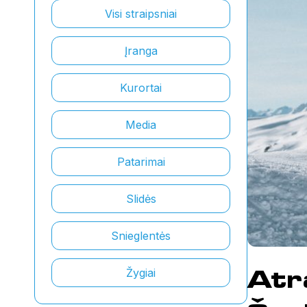
Visi straipsniai
Įranga
Kurortai
Media
Patarimai
Slidės
Snieglentės
Atr
Žygiai