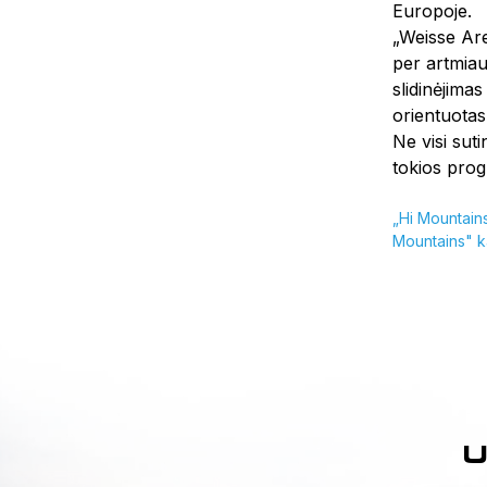
Europoje.
„Weisse Ar
per artmiau
slidinėjima
orientuotas 
Ne visi sut
tokios prog
„Hi Mountains
Mountains" kai
U