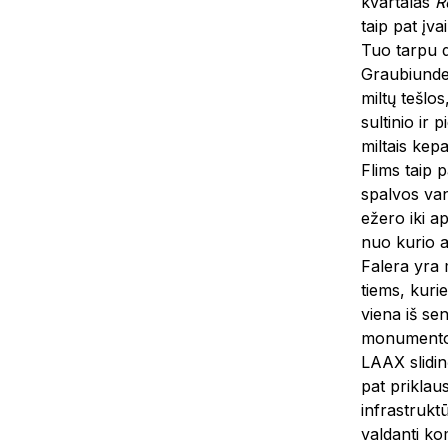
kvartalas
R
taip pat įva
Tuo tarpu d
Graubiunden
miltų tešlo
sultinio ir
miltais kep
Flims taip 
spalvos van
ežero iki a
nuo kurio a
Falera yra m
tiems, kuri
viena iš se
monumento 
LAAX slidin
pat priklaus
infrastrukt
valdanti ko