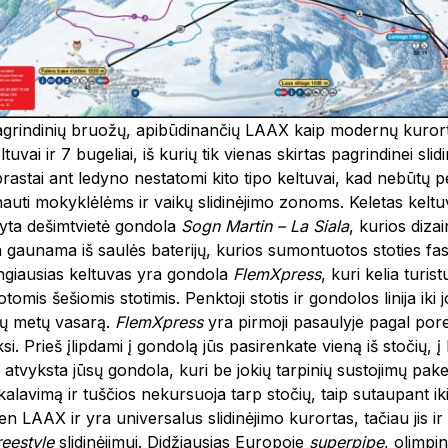
agrindinių bruožų, apibūdinančių LAAX kaip modernų kurortą
eltuvai ir 7 bugeliai, iš kurių tik vienas skirtas pagrindinei sl
rastai ant ledyno nestatomi kito tipo keltuvai, kad nebūtų pe
rnauti mokyklėlėms ir vaikų slidinėjimo zonoms. Keletas keltu
yta dešimtvietė gondola
Sogn Martin – La Siala
, kurios diza
a gaunama iš saulės baterijų, kurios sumontuotos stoties fa
ngiausias keltuvas yra gondola
FlemXpress
, kuri kelia turis
omis šešiomis stotimis. Penktoji stotis ir gondolos linija iki
tų metų vasarą.
FlemXpress
yra pirmoji pasaulyje pagal pore
i. Prieš įlipdami į gondolą jūs pasirenkate vieną iš stočių, į 
atvyksta jūsų gondola, kuri be jokių tarpinių sustojimų pakelia
kalavimą ir tuščios nekursuoja tarp stočių, taip sutaupant ik
n LAAX ir yra universalus slidinėjimo kurortas, tačiau jis ir 
reestyle
slidinėjimui. Didžiausias Europoje
superpipe
, olimpin